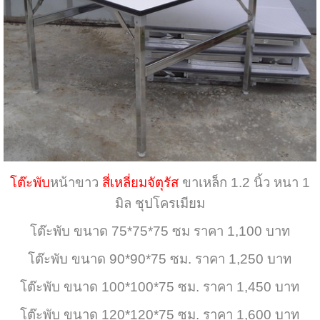
โต๊ะพับ
หน้าขาว
สี่เหลี่ยมจัตุรัส
ขาเหล็ก 1.2 นิ้ว หนา 1
มิล ชุปโครเมียม
โต๊ะพับ ขนาด 75*75*75 ซม ราคา 1,100 บาท
โต๊ะพับ ขนาด 90*90*75 ซม. ราคา 1,250 บาท
โต๊ะพับ ขนาด 100*100*75 ซม. ราคา 1,450 บาท
โต๊ะพับ ขนาด 120*120*75 ซม. ราคา 1,600 บาท