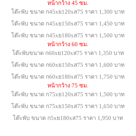
หน้ากว้าง 45 ซม.
โต๊ะพับ ขนาด ก45xย120xส75 ราคา 1,300 บาท
โต๊ะพับ ขนาด ก45xย150xส75 ราคา 1,450 บาท
โต๊ะพับ ขนาด ก45xย180xส75 ราคา 1,500 บาท
หน้ากว้าง 60 ซม.
โต๊ะพับขนาด ก60xย120xส75 ราคา 1,350 บาท
โต๊ะพับ ขนาด ก60xย150xส75 ราคา 1,600 บาท
โต๊ะพับ ขนาด ก60xย180xส75 ราคา 1,750 บาท
หน้ากว้าง 75 ซม
.
โต๊ะพับ ขนาด ก75xย120xส75 ราคา 1,500 บาท
โต๊ะพับ ขนาด ก75xย150xส75 ราคา 1,650 บาท
โต๊ะพับ ขนาด ก5xย180xส75 ราคา 1,950 บาท