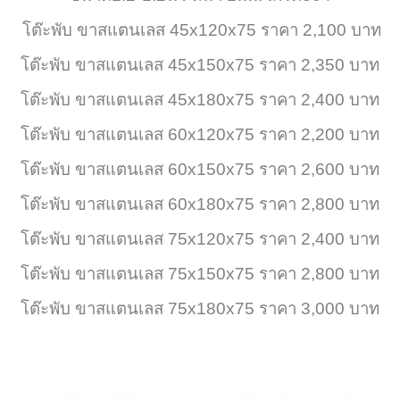
โต๊ะพับ ขาสแตนเลส 45x120x75 ราคา 2,100 บาท
โต๊ะพับ ขาสแตนเลส 45x150x75 ราคา 2,350 บาท
โต๊ะพับ ขาสแตนเลส 45x180x75 ราคา 2,400 บาท
โต๊ะพับ ขาสแตนเลส 60x120x75 ราคา 2,200 บาท
โต๊ะพับ ขาสแตนเลส 60x150x75 ราคา 2,600 บาท
โต๊ะพับ ขาสแตนเลส 60x180x75 ราคา 2,800 บาท
โต๊ะพับ ขาสแตนเลส 75x120x75 ราคา 2,400 บาท
โต๊ะพับ ขาสแตนเลส 75x150x75 ราคา 2,800 บาท
โต๊ะพับ ขาสแตนเลส 75x180x75 ราคา 3,000 บาท