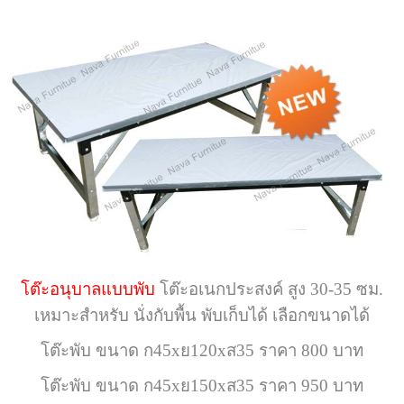
โต๊ะอนุบาลแบบพับ
โต๊ะอเนกประสงค์ สูง 30-35 ซม.
เหมาะสำหรับ นั่งกับพื้น พับเก็บได้ เลือกขนาดได้
โต๊ะพับ
ขนาด ก45xย120xส35 ราคา 800 บาท
โต๊ะพับ ขนาด ก45xย150xส35 ราคา 950 บาท