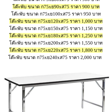
โต๊ะพับ ขนาด ก75xย90xส75 ราคา 900 บาท
โต๊ะพับ ขนาด ก75xย100xส75 ราคา 950 บาท
โต๊ะพับ ขนาด ก75xย120xส75 ราคา 1,000 บาท
โต๊ะพับ ขนาด ก75xย150xส75 ราคา 1,150 บาท
โต๊ะพับ ขนาด ก75xย180xส75 ราคา 1,250 บาท
โต๊ะพับ ขนาด ก75xย200xส75 ราคา 1,550 บาท
โต๊ะพับ ขนาด ก75xย220xส75 ราคา 1,800 บาท
โต๊ะพับ ขนาด ก75xย240xส75 ราคา 2,000 บาท