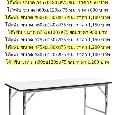
โต๊ะพับ ขนาด ก45xย180xส75 ซม. ราคา 950 บาท
โต๊ะพับ ขนาด ก60xย120xส75 ซม. ราคา 800 บาท
โต๊ะพับ ขนาด ก60xย150xส75 ซม. ราคา 1,100 บาท
โต๊ะพับ ขนาด ก60xย180xส75 ซม. ราคา 1,150 บาท
โต๊ะพับ ขนาด ก75xย120xส75 ซม.ราคา 950 บาท
โต๊ะพับ ขนาด ก75xย150xส75 ซม. ราคา 1,150 บาท
โต๊ะพับ ขนาด ก75xย180xส75 ซม. ราคา 1,200 บาท
โต๊ะพับ ขนาด ก80xย120xส75 ซม. ราคา 1,100 บาท
โต๊ะพับ ขนาด ก90xย120xส75 ซม.ราคา 1,200 บาท