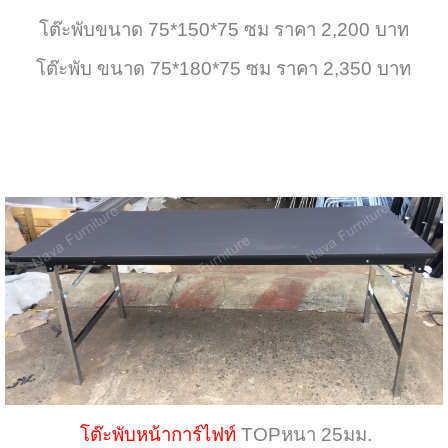
โต๊ะพับขนาด 75*150*75 ซม ราคา 2,200 บาท
โต๊ะพับ ขนาด 75*180*75 ซม ราคา 2,350 บาท
โต๊ะพับหน้าการ์ไฟท์
TOPหนา 25มม.