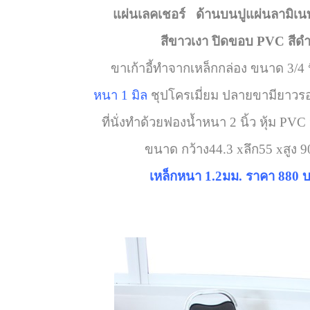
แผ่นเลคเชอร์ ด้านบนปูแผ่นลามิเน
สีขาวเงา ปิดขอบ PVC สีด
ขาเก้าอี้ทำจากเหล็กกล่อง ขนาด 3/4 นิ
หนา 1 มิล
ชุปโครเมี่ยม ปลายขามียาว
ที่นั่งทำด้วยฟองน้ำหนา 2 นิ้ว หุ้ม PVC
ขนาด กว้าง44.3 xลึก55 xสูง 9
เหล็กหนา 1.2มม. ราคา 880 