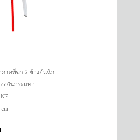
กคาดที่ขา 2 ข้างกันฉีก
วรองกันกระแทก
LENE
0 cm
ท