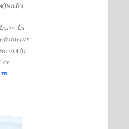
ท(โฟเมก้า)
ำ
้วx3/4 นิ้ว
รองกันกระแทก
 หนา 0.4 มิล
0 cm
บาท