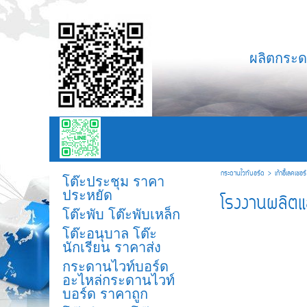
จั
ผลิตกระดานไวท์บอ
กระดานไวท์บอร์ด
>
เก้าอี้เลคเชอร
โต๊ะประชุม ราคา
ประหยัด
โรงงานผลิตแล
โต๊ะพับ โต๊ะพับเหล็ก
โต๊ะอนุบาล โต๊ะ
นักเรียน ราคาส่ง
กระดานไวท์บอร์ด
อะไหล่กระดานไวท์
บอร์ด ราคาถูก