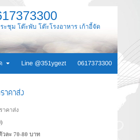
0617373300
โต๊ะพับ โต๊ะโรงอาหาร เก้าอี้จัด
ด
Line @351ygezt
0617373300
กราคาส่ง
 ราคาส่ง
)
ยตัวละ 70-80 บาท