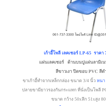
เก้าอี้โพลี เลคเชอร์ LP-65
ราคา 
แผ่นเลคเชอร์ ด้านบนปูแผ่นลามิเน
สีขาวเงา ปิดขอบ PVC สีด
ขาเก้าอี้ทำจากเหล็กกล่อง ขนาด 3/4 นิ้ว
หนา 
ปลายขามียาวรองกันกระแทก ที่นั่งเป็นโพ
ขนาด กว้าง 50xลึก 51xสูง 8