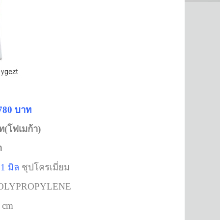
780 บาท
ท(โฟเมก้า)
ำ
1 มิล
ชุปโครเมี่ยม
ลี POLYPROPYLENE
0 cm