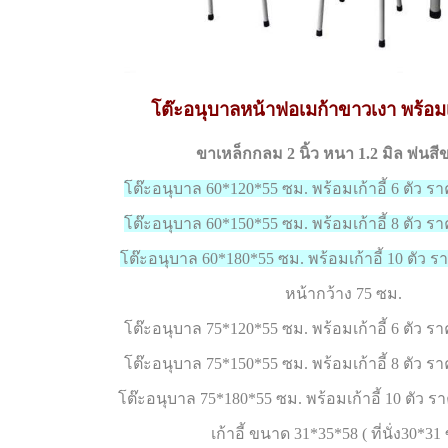
โต๊ะอนุบาลหน้าฟอเมก้าขาวเงา พร้อมเ
ขาเหล็กกลม 2 นิ้ว หนา 1.2 มิล พ่นสี
โต๊ะอนุบาล 60*120*55 ซม. พร้อมเก้าอี้ 6 ตัว ร
โต๊ะอนุบาล 60*150*55 ซม. พร้อมเก้าอี้ 8 ตัว ร
โต๊ะอนุบาล 60*180*55 ซม. พร้อมเก้าอี้ 10 ตัว ร
หน้ากว้าง 75 ซม.
โต๊ะอนุบาล 75*120*55 ซม. พร้อมเก้าอี้ 6 ตัว ร
โต๊ะอนุบาล 75*150*55 ซม. พร้อมเก้าอี้ 8 ตัว ร
โต๊ะอนุบาล 75*180*55 ซม. พร้อมเก้าอี้ 10 ตัว ร
เก้าอี้ ขนาด 31*35*58 ( ที่นั่ง30*31