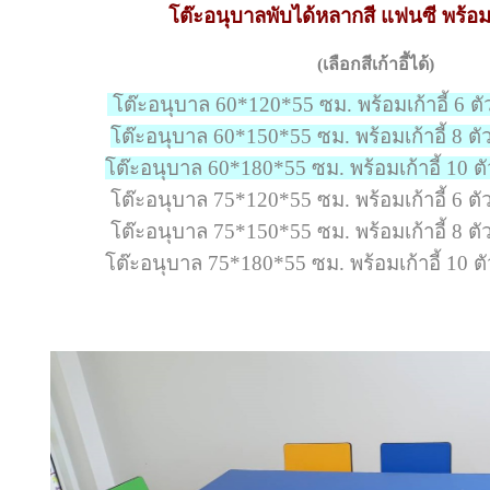
โต๊ะอนุบาลพับได้หลากสี แฟนซี พร้อมเ
(เลือกสีเก้าอี้ได้)
โต๊ะอนุบาล 60*120*55 ซม. พร้อมเก้าอี้ 6 ต
โต๊ะอนุบาล 60*150*55 ซม. พร้อมเก้าอี้ 8 ต
โต๊ะอนุบาล 60*180*55 ซม. พร้อมเก้าอี้ 10 
โต๊ะอนุบาล 75*120*55 ซม. พร้อมเก้าอี้ 6 ต
โต๊ะอนุบาล 75*150*55 ซม. พร้อมเก้าอี้ 8 ต
โต๊ะอนุบาล 75*180*55 ซม. พร้อมเก้าอี้ 10 