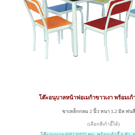
โต๊ะอนุบาลหน้าฟอเมก้าขาวเงา พร้อมเก้า
ขาเหล็กกลม 2 นิ้ว หนา 1.2 มิล พ่นส
(เลือกสีเก้าอี้ได้)
โต๊ะอนุบาล 60*120*55 ซม. พร้อมเก้าอี้ 6 ตัว