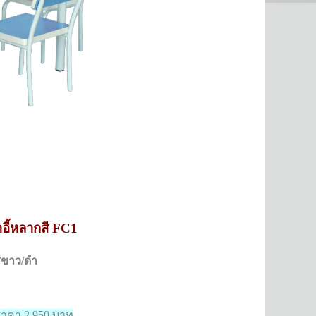
อี้หลากสี FC1
ีขาว/ดำ
 ราคา 2,950 บาท