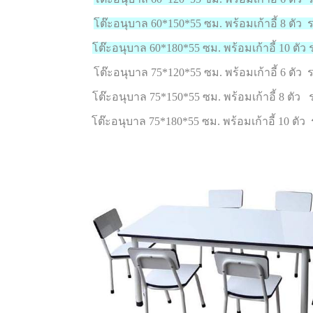
โต๊ะอนุบาล 60*150*55 ซม. พร้อมเก้าอี้ 8 ตัว
โต๊ะอนุบาล 60*180*55 ซม. พร้อมเก้าอี้ 10 ตัว
โต๊ะอนุบาล 75*120*55 ซม. พร้อมเก้าอี้ 6 ตัว
โต๊ะอนุบาล 75*150*55 ซม. พร้อมเก้าอี้ 8 ตัว
โต๊ะอนุบาล 75*180*55 ซม. พร้อมเก้าอี้ 10 ตัว