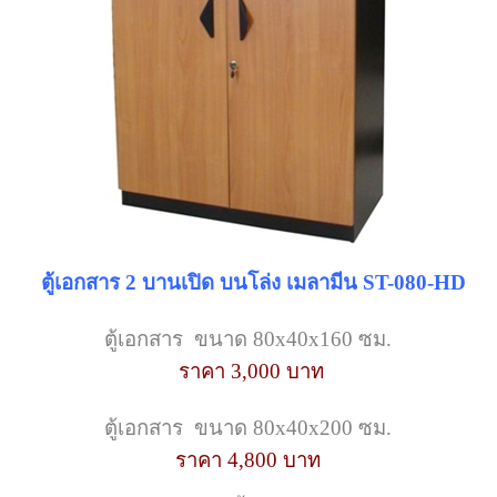
ตู้เอกสาร 2 บานเปิด บนโล่ง เมลามีน
ST-080-HD
ตู้เอกสาร ขนาด 80x40x160 ซม.
ราคา 3,000 บาท
ตู้เอกสาร ขนาด 80x40x200 ซม.
ราคา 4,800 บาท