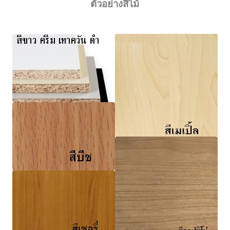
ตัวอย่างสีไม้