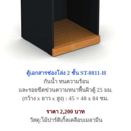
ตู้เอกสารช่องโล่ง 2 ชั้น
ST-0811-H
กันน้ำ ทนความร้อน
และรอยขีดข่วนความหนาพื้นผิวตู้ 25 มม.
(กว้าง x ยาว x สูง) : 45 × 40 x 84 ซม.
ราคา 2,200 บาท
วัสดุ:ไม้ปาร์ติเกิ้ลเคลือบเมลามีน