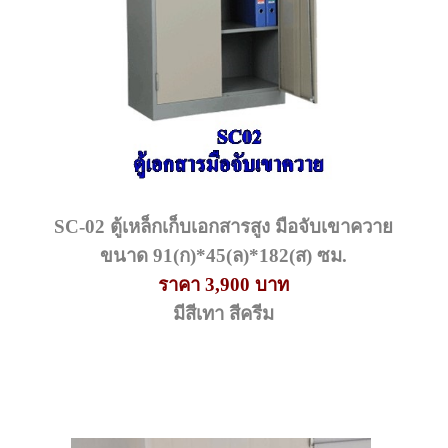
SC-02 ตู้เหล็กเก็บเอกสารสูง มือจับเขาควาย
ขนาด 91(ก)*45(ล)*182(ส) ซม.
ราคา 3,900 บาท
มีสีเทา สีครีม