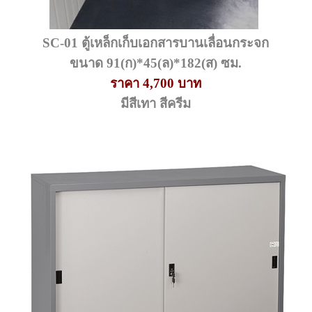
SC-01 ตู้เหล็กเก็บเอกสารบานเลื่อนกระจก
ขนาด 91(ก)*45(ล)*182(ส) ซม.
ราคา 4,700 บาท
มีสีเทา สีครีม