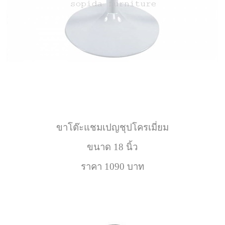
ขาโต๊ะแชมเปญชุปโครเมี่ยม
ขนาด 18 นิ้ว
ราคา 1090 บาท