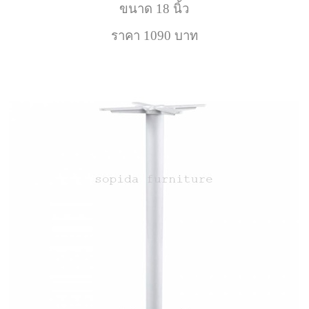
ขนาด 18 นิ้ว
ราคา 1090 บาท