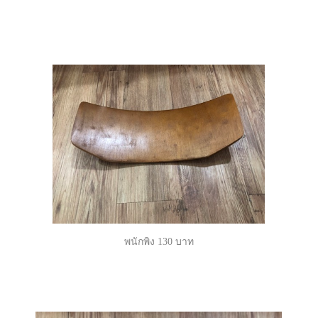
พนักพิง 130 บาท