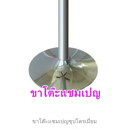
ขาโต๊ะแชมเปญชุปโครเมี่ยม