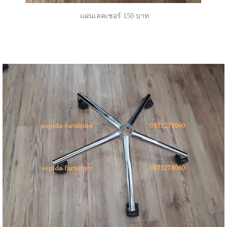
แผ่นเลคเชอร์ 150 บาท